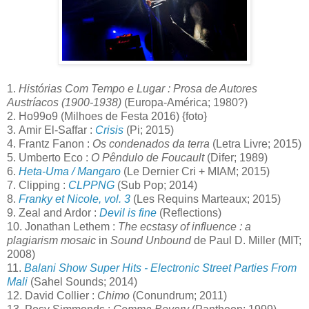
1.
Histórias Com Tempo e Lugar : Prosa de Autores
Austríacos (1900-1938)
(Europa-América; 1980?)
2. Ho99o9 (Milhoes de Festa 2016) {foto}
3. Amir El-Saffar :
Crisis
(Pi; 2015)
4. Frantz Fanon :
Os condenados da terra
(Letra Livre; 2015)
5. Umberto Eco :
O Pêndulo de Foucault
(Difer; 1989)
6.
Heta-Uma / Mangaro
(Le Dernier Cri + MIAM; 2015)
7. Clipping :
CLPPNG
(Sub Pop; 2014)
8.
Franky et Nicole, vol. 3
(Les Requins Marteaux; 2015)
9. Zeal and Ardor :
Devil is fine
(Reflections)
10. Jonathan Lethem :
The ecstasy of influence : a
plagiarism mosaic
in
Sound Unbound
de Paul D. Miller (MIT;
2008)
11.
Balani Show Super Hits - Electronic Street Parties From
Mali
(Sahel Sounds; 2014)
12. David Collier :
Chimo
(Conundrum; 2011)